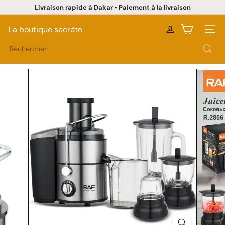
Passer
Livraison rapide à Dakar • Paiement à la livraison
au
Diaporama
contenu
Pause
La boutique secrète
Naviga
Rechercher