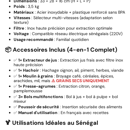
Dimensions
: 33 × 28 × 16 cm (H × L × P)
Poids
: 3,5 kg
Matériaux
: Acier inoxydable + plastique renforcé sans BPA
Vitesses
: Sélecteur multi-vitesses (adaptation selon
texture)
Filtre
: Inox haute précision pour extraction optimale
Voltage
: Compatible réseau électrique sénégalais (220V)
Usage recommandé
: Familial quotidien
📦 Accessoires Inclus (4-en-1 Complet)
✅
1× Extracteur de jus
: Extraction jus frais avec filtre inox
haute précision
✅
1× Hachoir
: Hachage oignon, ail, piment, herbes, viande
✅
1× Moulin à grains
: Broyage café, céréales, épices,
arachides, mil, maïs
⚠️ GRAINS SECS UNIQUEMENT
✅
1× Presse-agrumes
: Extraction citron, orange,
pamplemousse
✅
3× Bols multifonctions
: Bol à jus + bol à pulpe + bol
mixeur
✅
Poussoir de sécurité
: Insertion sécurisée des aliments
✅
Manuel d'utilisation
: En français avec recettes
🍹 Utilisations Idéales au Sénégal