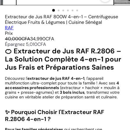
Extracteur de Jus RAF 800W 4-en-1 – Centrifugeuse
Électrique Fruits & Légumes | Cuisine Sénégal
RAF
Prix
Prix
Prix
40,000CFA
34,990CFA
régulier
réduit
Épargnez 5,010CFA
🍊 Extracteur de Jus RAF R.2806 –
La Solution Complète 4-en-1 pour
Jus Frais et Préparations Saines
Découvrez l'
extracteur de jus RAF 4-en-1
, l'appareil
multifonction ultra-complet pour toute la famille ! Avec ses
4
accessoires professionnels
(extracteur + hachoir + moulin à
grains + presse-agrumes) et
3 bols inclus
, transformez votre
cuisine en véritable atelier de préparation santé et culinaire.
✨ Pourquoi Choisir l'Extracteur RAF
R.2806 4-en-1 ?
Pour les familles sénégalaises
qui recherchent une