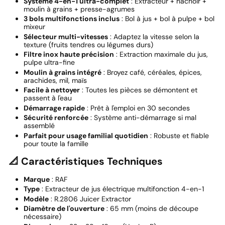
Système 4-en-1 ultra-complet
: Extracteur + hachoir +
moulin à grains + presse-agrumes
3 bols multifonctions inclus
: Bol à jus + bol à pulpe + bol
mixeur
Sélecteur multi-vitesses
: Adaptez la vitesse selon la
texture (fruits tendres ou légumes durs)
Filtre inox haute précision
: Extraction maximale du jus,
pulpe ultra-fine
Moulin à grains intégré
: Broyez café, céréales, épices,
arachides, mil, maïs
Facile à nettoyer
: Toutes les pièces se démontent et
passent à l'eau
Démarrage rapide
: Prêt à l'emploi en 30 secondes
Sécurité renforcée
: Système anti-démarrage si mal
assemblé
Parfait pour usage familial quotidien
: Robuste et fiable
pour toute la famille
📐 Caractéristiques Techniques
Marque
: RAF
Type
: Extracteur de jus électrique multifonction 4-en-1
Modèle
: R.2806 Juicer Extractor
Diamètre de l'ouverture
: 65 mm (moins de découpe
nécessaire)