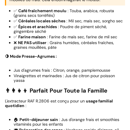
✅
Café fraîchement moulu
: Touba, arabica, robusta
(grains secs torréfiés)
✅
Céréales locales sèches
: Mil sec, maïs sec, sorgho sec
✅
Épices et arachides
: Poudre de piment séché,
gingembre séché
✅
Farine maison
: Farine de maïs sec, farine de mil sec
❌
NE PAS utiliser
: Grains humides, céréales fraîches,
graines mouillées, pâte
🍋 Mode Presse-Agrumes :
Jus d'agrumes frais : Citron, orange, pamplemousse
Vinaigrettes et marinades : Jus de citron pour poisson
yassa
👨👩👧👦 Parfait Pour Toute la Famille
L'extracteur RAF R.2806 est conçu pour un
usage familial
quotidien
:
🏠
Petit-déjeuner sain
: Jus d'orange frais et smoothies
vitaminés pour les enfants
🍽️
Préparation des repas
: Hachage rapide d'oignon, ail,