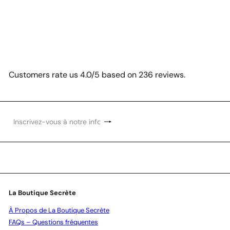
Customers rate us 4.0/5 based on 236 reviews.
S'inscrire
Inscrivez-
vous
à
notre
infolettre
La Boutique Secrète
À Propos de La Boutique Secrète
FAQs – Questions fréquentes