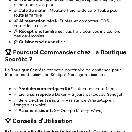
piment pour vos plats
☕
Café du matin
: Mouture fraîche de café Touba pour
toute la famille
👶
Alimentation bébé
: Purées et compotes 100%
naturelles maison
🎉
Réceptions familiales
: Jus frais pour vos invités lors
des cérémonies
🌾
Cuisine traditionnelle
:
🏆 Pourquoi Commander chez La Boutique
Secrète ?
La Boutique Secrète
est votre partenaire de confiance pour
l'équipement cuisine au Sénégal. Nous garantissons :
✅
Produits authentiques RAF
– Aucune contrefaçon
✅
Livraison rapide à Dakar
– 2 jours partout au Sénégal
✅
Service client réactif
– Assistance WhatsApp en
français et wolof
✅
Paiement sécurisé
– Orange Money, Wave,
💡 Conseils d'Utilisation
Extracteur - Fruits tendres (vitesse basse)
: Orange, mangue,