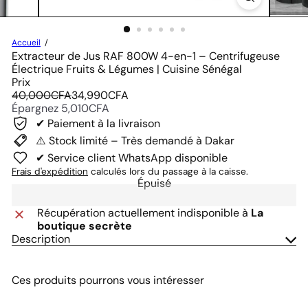
Accueil
Extracteur de Jus RAF 800W 4-en-1 – Centrifugeuse
Électrique Fruits & Légumes | Cuisine Sénégal
Prix
Prix
Prix
40,000CFA
34,990CFA
régulier
réduit
Épargnez 5,010CFA
✔ Paiement à la livraison
⚠️ Stock limité – Très demandé à Dakar
✔ Service client WhatsApp disponible
Frais d'expédition
calculés lors du passage à la caisse.
Épuisé
Récupération actuellement indisponible à
La
boutique secrète
Description
Ces produits pourrons vous intéresser