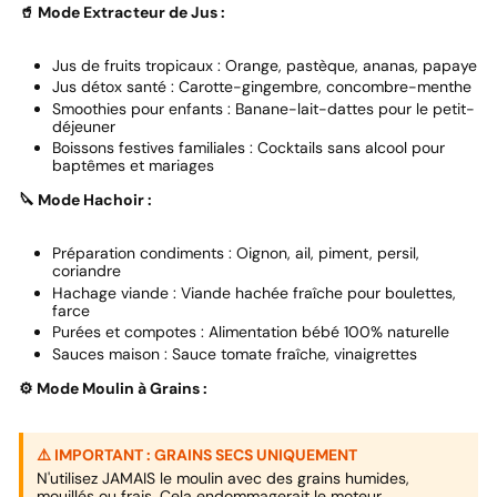
🥤 Mode Extracteur de Jus :
Jus de fruits tropicaux : Orange, pastèque, ananas, papaye
Jus détox santé : Carotte-gingembre, concombre-menthe
Smoothies pour enfants : Banane-lait-dattes pour le petit-
déjeuner
Boissons festives familiales : Cocktails sans alcool pour
baptêmes et mariages
🔪 Mode Hachoir :
Préparation condiments : Oignon, ail, piment, persil,
coriandre
Hachage viande : Viande hachée fraîche pour boulettes,
farce
Purées et compotes : Alimentation bébé 100% naturelle
Sauces maison : Sauce tomate fraîche, vinaigrettes
⚙️ Mode Moulin à Grains :
⚠️ IMPORTANT : GRAINS SECS UNIQUEMENT
N'utilisez JAMAIS le moulin avec des grains humides,
mouillés ou frais. Cela endommagerait le moteur.