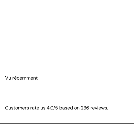
★★★★★
Je ne dirai pas seulement le produit mais tous vos produits sont
top Ma Sha Allah L'accueil est chaleureux Ma Sha Allah Vous
êtes les meilleurs
FIFI GALASS
Excellent
Vu récemment
Customers rate us 4.0/5 based on 236 reviews.