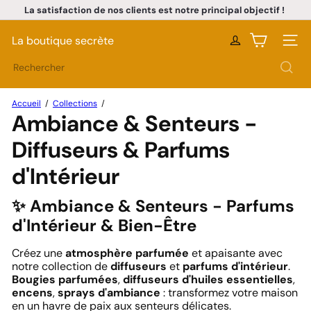
Passer
La satisfaction de nos clients est notre principal objectif !
au
Diaporama
contenu
Pause
La boutique secrète
Naviga
Rechercher
Accueil
Collections
Ambiance & Senteurs -
Diffuseurs & Parfums
d'Intérieur
✨ Ambiance & Senteurs - Parfums
d'Intérieur & Bien-Être
Créez une
atmosphère parfumée
et apaisante avec
notre collection de
diffuseurs
et
parfums d'intérieur
.
Bougies parfumées
,
diffuseurs d'huiles essentielles
,
encens
,
sprays d'ambiance
: transformez votre maison
en un havre de paix aux senteurs délicates.