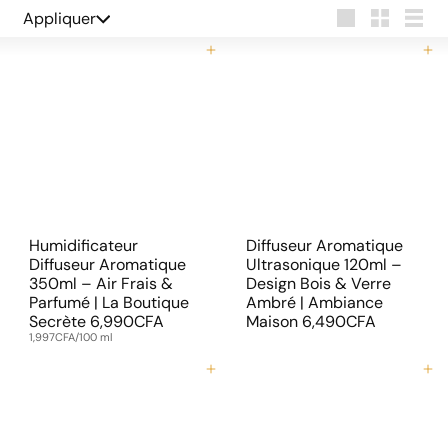
Appliquer
Appliquer
Grande
Petit
Lister
Ajouter au panier
Ajouter au panier
Humidificateur
Diffuseur Aromatique
Diffuseur Aromatique
Ultrasonique 120ml –
350ml – Air Frais &
Design Bois & Verre
Parfumé | La Boutique
Ambré | Ambiance
Secrète
6,990CFA
Maison
6,490CFA
1,997CFA/100 ml
Ajouter au panier
Ajouter au panier