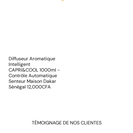
r
r
Ajouter au panier
é
é
d
g
u
u
i
l
t
i
e
r
Diffuseur Aromatique
Intelligent
CAPRI&COOL 1000ml -
Contrôle Automatique
Senteur Maison Dakar
Sénégal
12,000CFA
TÉMOIGNAGE DE NOS CLIENTES