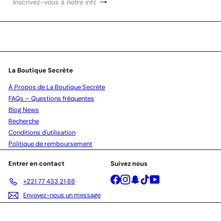
S'inscrire
Inscrivez-
vous
à
notre
infolettre
La Boutique Secrète
À Propos de La Boutique Secrète
FAQs – Questions fréquentes
Blog News
Recherche
Conditions d'utilisation
Politique de remboursement
Entrer en contact
Suivez nous
Facebook
Instagram
Snapchat
TikTok
YouTube
+221 77 433 21 88
Envoyez-nous un message