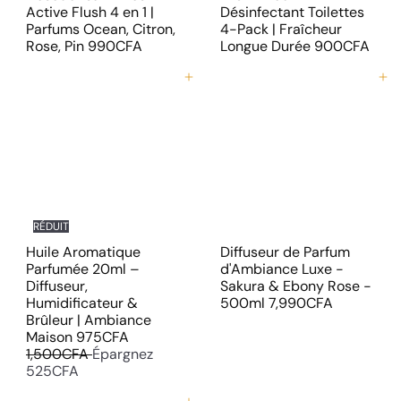
Active Flush 4 en 1 |
Désinfectant Toilettes
Parfums Ocean, Citron,
4-Pack | Fraîcheur
Rose, Pin
990CFA
Longue Durée
900CFA
Ajouter au panier
Ajouter au panier
RÉDUIT
Huile Aromatique
Diffuseur de Parfum
Parfumée 20ml –
d'Ambiance Luxe -
Diffuseur,
Sakura & Ebony Rose -
Humidificateur &
500ml
7,990CFA
Brûleur | Ambiance
P
P
Maison
975CFA
r
r
1,500CFA
Épargnez
i
i
525CFA
x
x