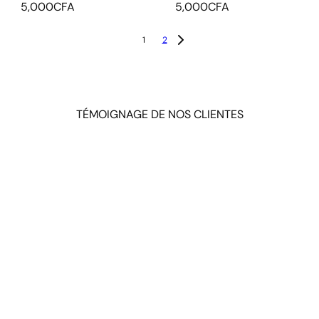
5,000CFA
5,000CFA
1
2
TÉMOIGNAGE DE NOS CLIENTES
★★★★★
Je ne dirai pas seulement le produit mais tous vos produits sont
top Ma Sha Allah L'accueil est chaleureux Ma Sha Allah Vous
êtes les meilleurs
FIFI GALASS
Excellent