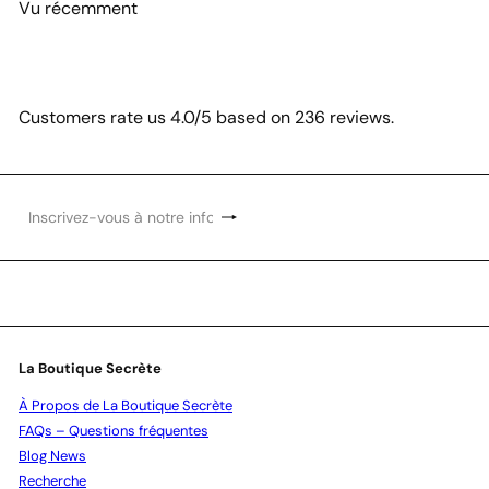
Vu récemment
Customers rate us 4.0/5 based on 236 reviews.
S'inscrire
Inscrivez-
vous
à
notre
infolettre
La Boutique Secrète
À Propos de La Boutique Secrète
FAQs – Questions fréquentes
Blog News
Recherche