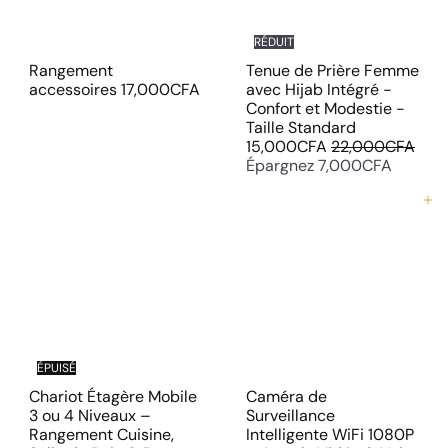
RÉDUIT
Rangement
Tenue de Prière Femme
accessoires
17,000CFA
avec Hijab Intégré -
Confort et Modestie -
P
Taille Standard
P
r
15,000CFA
22,000CFA
r
i
Épargnez 7,000CFA
i
x
x
r
Ajouter au panier
r
é
é
d
g
u
u
i
l
t
i
e
r
ÉPUISÉ
Chariot Étagère Mobile
Caméra de
3 ou 4 Niveaux –
Surveillance
Rangement Cuisine,
Intelligente WiFi 1080P