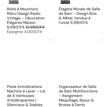
RÉDUIT
ÉPUISÉ
Boîte à Mouchoirs
Étagère Murale de Salle
Rétro Design Radio
de Bain – Design Bois
Vintage – Décoration
& Métal, Vendue à
P
Élégante Maison
l’unité
5,990CFA
P
r
6,990CFA
10,990CFA
r
i
Épargnez 4,000CFA
i
x
x
r
Ajouter au panier
Ajouter au panier
r
é
é
d
g
u
u
i
l
t
i
e
r
Pieds Antivibrations
Organisateur de Salle
Machine à Laver – Lot
de Bain Multifonctions
de 4 Ventouses
– Rangement
Antidérapantes |
Maquillage, Bijoux &
Silencieux & Stables
Brosse à Dents