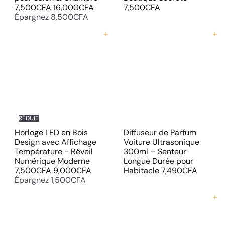
P
r
7,500CFA
16,000CFA
7,500CFA
r
i
Épargnez 8,500CFA
i
x
x
r
Ajouter au panier
Ajouter au panier
r
é
é
d
g
u
u
i
l
t
i
e
r
RÉDUIT
Horloge LED en Bois
Diffuseur de Parfum
Design avec Affichage
Voiture Ultrasonique
Température - Réveil
300ml – Senteur
P
Numérique Moderne
Longue Durée pour
P
r
7,500CFA
9,000CFA
Habitacle
7,490CFA
r
i
Épargnez 1,500CFA
i
x
x
r
Ajouter au panier
r
é
é
d