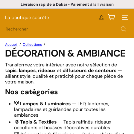
Passer
Livraison rapide à Dakar • Paiement à la livraison
au
Diaporama
contenu
Pause
La boutique secrète
Naviga
Rechercher
Accueil
Collections
DÉCORATION & AMBIANCE
Transformez votre intérieur avec notre sélection de
tapis
,
lampes
,
rideaux
et
diffuseurs de senteurs
—
alliant style, qualité et praticité pour chaque pièce de
votre maison.
Nos catégories
💡 Lampes & Luminaires
— LED, lanternes,
lampadaires et guirlandes pour toutes les
ambiances
🎨 Tapis & Textiles
— Tapis raffinés, rideaux
occultants et housses décoratives durables