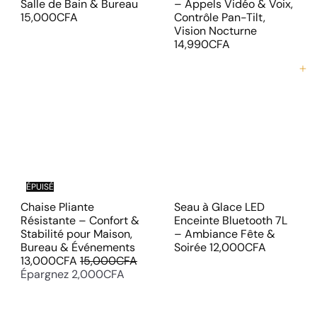
Salle de Bain & Bureau
– Appels Vidéo & Voix,
15,000CFA
Contrôle Pan-Tilt,
Vision Nocturne
14,990CFA
Ajouter au panier
ÉPUISÉ
Chaise Pliante
Seau à Glace LED
Résistante – Confort &
Enceinte Bluetooth 7L
Stabilité pour Maison,
– Ambiance Fête &
P
Bureau & Événements
Soirée
12,000CFA
P
r
13,000CFA
15,000CFA
r
i
Épargnez 2,000CFA
i
x
x
r
r
é