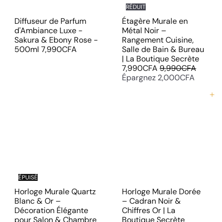
RÉDUIT
Diffuseur de Parfum
Étagère Murale en
d'Ambiance Luxe -
Métal Noir –
Sakura & Ebony Rose -
Rangement Cuisine,
500ml
7,990CFA
Salle de Bain & Bureau
P
| La Boutique Secrète
P
r
7,990CFA
9,990CFA
r
i
Épargnez 2,000CFA
i
x
x
r
Ajouter au panier
r
é
é
d
g
u
u
i
l
t
i
e
r
ÉPUISÉ
Horloge Murale Quartz
Horloge Murale Dorée
Blanc & Or –
– Cadran Noir &
Décoration Élégante
Chiffres Or | La
P
pour Salon & Chambre
Boutique Secrète