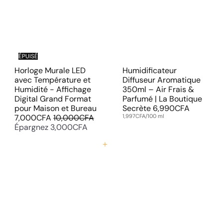
g
u
u
i
l
t
i
e
r
ÉPUISÉ
Horloge Murale LED
Humidificateur
avec Température et
Diffuseur Aromatique
Humidité - Affichage
350ml – Air Frais &
Digital Grand Format
Parfumé | La Boutique
P
pour Maison et Bureau
Secrète
6,990CFA
P
r
7,000CFA
10,000CFA
1,997CFA/100 ml
r
i
Épargnez 3,000CFA
i
x
x
r
Ajouter au panier
r
é
é
d
g
u
u
i
l
t
i
e
r