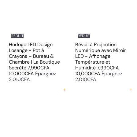
g
u
g
u
u
i
u
i
l
t
l
t
i
i
e
e
r
r
RÉDUIT
RÉDUIT
Horloge LED Design
Réveil à Projection
Losange + Pot à
Numérique avec Miroir
Crayons – Bureau &
LED - Affichage
Chambre | La Boutique
Température et
P
P
P
P
Secrète
7,990CFA
Humidité
7,990CFA
r
r
r
r
10,000CFA
Épargnez
10,000CFA
Épargnez
i
i
i
i
2,010CFA
2,010CFA
x
x
x
x
r
r
r
r
Ajouter au panier
Ajouter au panier
é
é
é
é
d
g
d
g
u
u
u
u
i
l
i
l
t
i
t
i
e
e
r
r