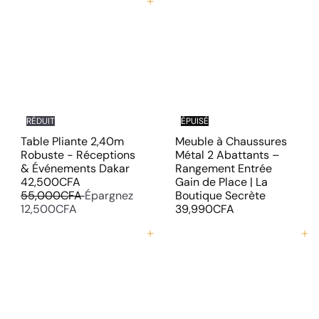
r
r
Ajouter au panier
é
é
d
g
u
u
i
l
t
i
e
r
RÉDUIT
ÉPUISÉ
Table Pliante 2,40m
Meuble à Chaussures
Robuste - Réceptions
Métal 2 Abattants –
P
& Événements Dakar
Rangement Entrée
P
r
42,500CFA
Gain de Place | La
r
i
55,000CFA
Épargnez
Boutique Secrète
i
x
12,500CFA
39,990CFA
x
r
r
é
Ajouter au panier
Ajouter au panier
é
d
g
u
u
i
l
t
i
e