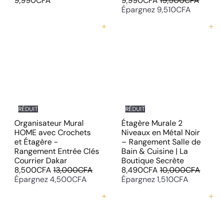
9,990CFA
9,990CFA
19,500CFA
r
i
Épargnez 9,510CFA
i
x
x
r
Ajouter au panier
Ajouter au panier
r
é
é
d
g
u
u
i
l
t
i
e
r
RÉDUIT
RÉDUIT
Organisateur Mural
Étagère Murale 2
HOME avec Crochets
Niveaux en Métal Noir
et Étagère -
– Rangement Salle de
Rangement Entrée Clés
Bain & Cuisine | La
P
P
Courrier Dakar
Boutique Secrète
P
r
P
r
8,500CFA
13,000CFA
8,490CFA
10,000CFA
r
i
r
i
Épargnez 4,500CFA
Épargnez 1,510CFA
i
x
i
x
x
r
x
r
Ajouter au panier
Ajouter au panier
r
é
r
é
é
d
é
d