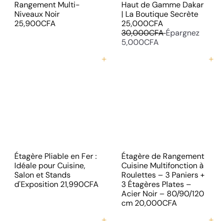
Rangement Multi-
Haut de Gamme Dakar
P
Niveaux Noir
| La Boutique Secrète
P
r
25,900CFA
25,000CFA
r
i
30,000CFA
Épargnez
i
x
5,000CFA
x
r
r
é
Ajouter au panier
Ajouter au panier
é
d
g
u
u
i
l
t
i
e
r
Étagère Pliable en Fer :
Étagère de Rangement
Idéale pour Cuisine,
Cuisine Multifonction à
Salon et Stands
Roulettes – 3 Paniers +
d'Exposition
21,990CFA
3 Étagères Plates –
Acier Noir – 80/90/120
cm
20,000CFA