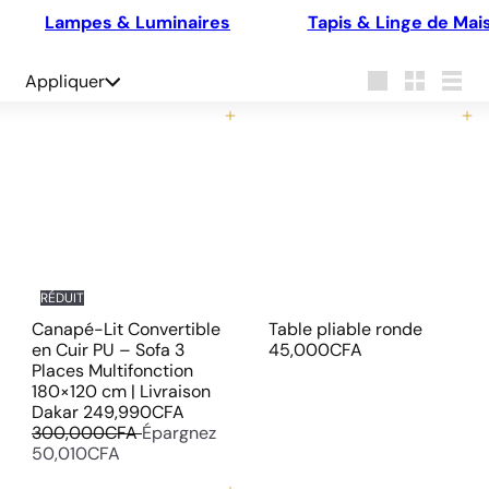
Lampes & Luminaires
Tapis & Linge de Mai
Appliquer
Appliquer
Grande
Petit
Lister
Ajouter au panier
Ajouter au panier
RÉDUIT
Canapé-Lit Convertible
Table pliable ronde
en Cuir PU – Sofa 3
45,000CFA
Places Multifonction
180×120 cm | Livraison
P
P
Dakar
249,990CFA
r
r
300,000CFA
Épargnez
i
i
50,010CFA
x
x