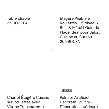
r
Table pliable
Étagère Pliable à
35,000CFA
Roulettes - 5 Niveaux
Bois & Métal | Gain de
Place Idéal pour Salon,
Cuisine ou Bureau
25,990CFA
Ajouter au panier
Ajouter au panier
RÉDUIT
Chariot Étagère Cuisine
Palmier Artificiel
sur Roulettes avec
Décoratif 120 cm –
Vitrine Transparente –
Décoration Intérieure