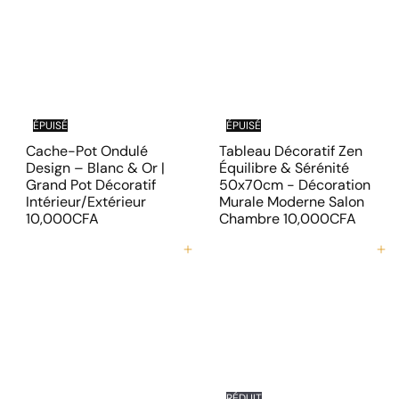
é
d
g
u
u
i
l
t
i
e
r
ÉPUISÉ
ÉPUISÉ
Cache-Pot Ondulé
Tableau Décoratif Zen
Design – Blanc & Or |
Équilibre & Sérénité
Grand Pot Décoratif
50x70cm - Décoration
Intérieur/Extérieur
Murale Moderne Salon
10,000CFA
Chambre
10,000CFA
Ajouter au panier
Ajouter au panier
RÉDUIT