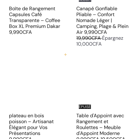
Boîte de Rangement
Canapé Gonflable
Capsules Café
Pliable – Confort
Transparente – Coffee
Nomade Léger |
Box XL Premium Dakar
Camping, Plage & Plein
P
P
9,990CFA
Air
9,990CFA
r
r
19,990CFA
Épargnez
i
i
10,000CFA
x
x
r
r
Ajouter au panier
é
é
d
g
u
u
i
l
t
i
e
r
ÉPUISÉ
plateau en bois
Table d'Appoint avec
poisson – Artisanat
Rangement et
Élégant pour Vos
Roulettes – Meuble
P
Présentations
d'Appoint Moderne
P
r