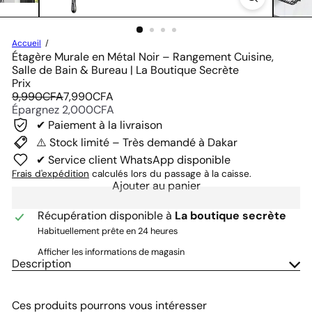
Accueil
Étagère Murale en Métal Noir – Rangement Cuisine,
Salle de Bain & Bureau | La Boutique Secrète
Prix
Prix
Prix
9,990CFA
7,990CFA
régulier
réduit
Épargnez 2,000CFA
✔ Paiement à la livraison
⚠️ Stock limité – Très demandé à Dakar
✔ Service client WhatsApp disponible
Frais d'expédition
calculés lors du passage à la caisse.
Ajouter au panier
Récupération disponible à
La boutique secrète
Habituellement prête en 24 heures
Afficher les informations de magasin
Description
Ces produits pourrons vous intéresser