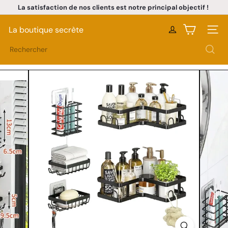
La satisfaction de nos clients est notre principal objectif !
Passer
Livraison rapide à Dakar • Paiement à la livraison
au
Diaporama
contenu
Pause
La boutique secrète
Naviga
Rechercher