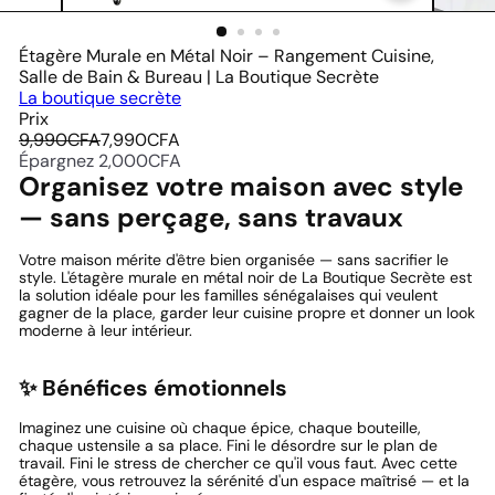
Étagère Murale en Métal Noir – Rangement Cuisine,
Salle de Bain & Bureau | La Boutique Secrète
La boutique secrète
Prix
Prix
Prix
9,990CFA
7,990CFA
régulier
réduit
Épargnez 2,000CFA
Organisez votre maison avec style
— sans perçage, sans travaux
Votre maison mérite d'être bien organisée — sans sacrifier le
style. L'étagère murale en métal noir de La Boutique Secrète est
la solution idéale pour les familles sénégalaises qui veulent
gagner de la place, garder leur cuisine propre et donner un look
moderne à leur intérieur.
✨ Bénéfices émotionnels
Imaginez une cuisine où chaque épice, chaque bouteille,
chaque ustensile a sa place. Fini le désordre sur le plan de
travail. Fini le stress de chercher ce qu'il vous faut. Avec cette
étagère, vous retrouvez la sérénité d'un espace maîtrisé — et la