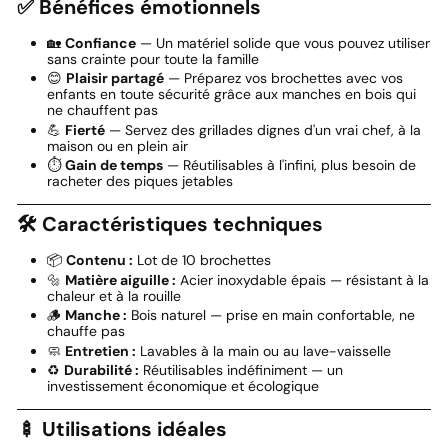
✅ Bénéfices émotionnels
🏡
Confiance
— Un matériel solide que vous pouvez utiliser
sans crainte pour toute la famille
😊
Plaisir partagé
— Préparez vos brochettes avec vos
enfants en toute sécurité grâce aux manches en bois qui
ne chauffent pas
💪
Fierté
— Servez des grillades dignes d'un vrai chef, à la
maison ou en plein air
⏱️
Gain de temps
— Réutilisables à l'infini, plus besoin de
racheter des piques jetables
🛠️ Caractéristiques techniques
📦
Contenu :
Lot de 10 brochettes
🔩
Matière aiguille :
Acier inoxydable épais — résistant à la
chaleur et à la rouille
🪵
Manche :
Bois naturel — prise en main confortable, ne
chauffe pas
🧼
Entretien :
Lavables à la main ou au lave-vaisselle
♻️
Durabilité :
Réutilisables indéfiniment — un
investissement économique et écologique
🍢 Utilisations idéales