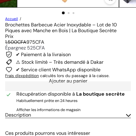
Accueil
Brochettes Barbecue Acier Inoxydable – Lot de 10
Piques avec Manche en Bois | La Boutique Secrète
Prix
Prix
Prix
1,500CFA
975CFA
régulier
réduit
Épargnez 525CFA
✔ Paiement à la livraison
⚠️ Stock limité – Très demandé à Dakar
✔ Service client WhatsApp disponible
Frais d'expédition
calculés lors du passage à la caisse.
Ajouter au panier
Récupération disponible à
La boutique secrète
Habituellement prête en 24 heures
Afficher les informations de magasin
Description
Ces produits pourrons vous intéresser