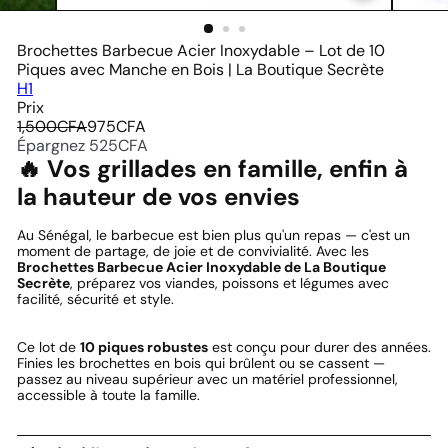
Brochettes Barbecue Acier Inoxydable – Lot de 10
Piques avec Manche en Bois | La Boutique Secrète
H1
Prix
Prix
Prix
1,500CFA
975CFA
régulier
réduit
Épargnez 525CFA
🔥 Vos grillades en famille, enfin à
la hauteur de vos envies
Au Sénégal, le barbecue est bien plus qu'un repas — c'est un
moment de partage, de joie et de convivialité. Avec les
Brochettes Barbecue Acier Inoxydable de La Boutique
Secrète
, préparez vos viandes, poissons et légumes avec
facilité, sécurité et style.
Ce lot de
10 piques robustes
est conçu pour durer des années.
Finies les brochettes en bois qui brûlent ou se cassent —
passez au niveau supérieur avec un matériel professionnel,
accessible à toute la famille.