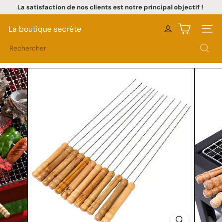
Passer
La satisfaction de nos clients est notre principal objectif !
Livraison rapide à Dakar • Paiement à la livraison
au
Diaporama
contenu
Pause
La boutique secrète
Naviga
Rechercher