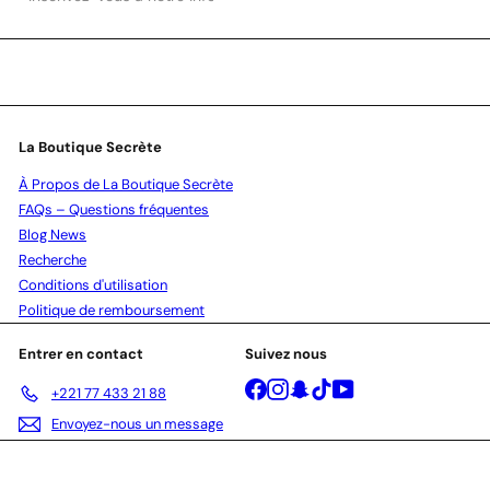
vous
à
notre
infolettre
La Boutique Secrète
À Propos de La Boutique Secrète
FAQs – Questions fréquentes
Blog News
Recherche
Conditions d'utilisation
Politique de remboursement
Entrer en contact
Suivez nous
Facebook
Instagram
Snapchat
TikTok
YouTube
+221 77 433 21 88
Envoyez-nous un message