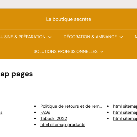
La boutique secrète
UISINE & PRÉPARATION
DÉCORATION & AMBIANCE
SOLUTIONS PROFESSIONNELLES
map pages
Politique de retours et de rem...
html sitema
es
FAQs
html sitema
Tabaski 2022
html sitemap
html sitemap products