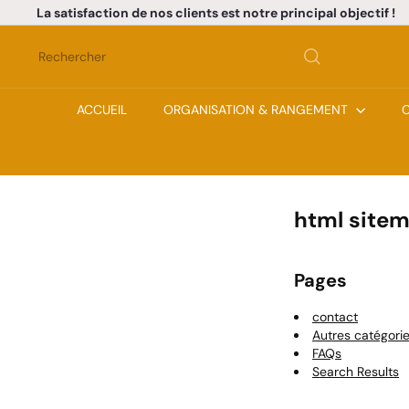
Passer
La satisfaction de nos clients est notre principal objectif !
au
Diaporama
contenu
Pause
Rechercher
ACCUEIL
ORGANISATION & RANGEMENT
C
html site
Pages
contact
Autres catégori
FAQs
Search Results