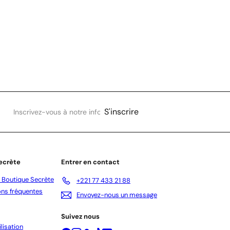
Inscrivez-
S'inscrire
vous
à
notre
infolettre
ecrète
Entrer en contact
 Boutique Secrète
+221 77 433 21 88
ns fréquentes
Envoyez-nous un message
Suivez nous
lisation