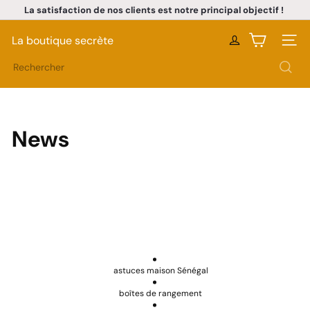
Passer
La satisfaction de nos clients est notre principal objectif !
au
Diaporama
contenu
Pause
La boutique secrète
Naviga
Rechercher
News
astuces maison Sénégal
boîtes de rangement